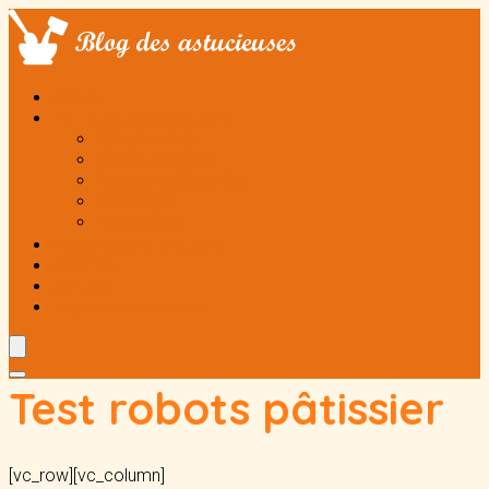
ACCUEIL
MEILLEURS ROBOTS CUISINE
Robot cuiseur
Robot pâtissier
Robot multifonction
Babycook
Autocuiseur
TESTS ROBOTS DE CUISINE
RECETTES
ASTUCES
POSTER VOTRE RECETTE
Test robots pâtissier
[vc_row][vc_column]