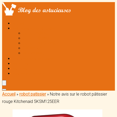
ACCUEIL
MEILLEURS ROBOTS CUISINE
Robot cuiseur
Robot pâtissier
Robot multifonction
Babycook
Autocuiseur
TESTS ROBOTS DE CUISINE
RECETTES
ASTUCES
POSTER VOTRE RECETTE
Accueil
»
robot patissier
»
Notre avis sur le robot pâtissier
rouge Kitchenaid 5KSM125EER