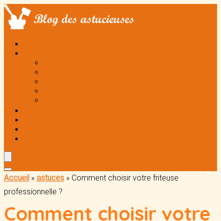
ACCUEIL
MEILLEURS ROBOTS CUISINE
Robot cuiseur
Robot pâtissier
Robot multifonction
Babycook
Autocuiseur
TESTS ROBOTS DE CUISINE
RECETTES
ASTUCES
POSTER VOTRE RECETTE
Accueil
»
astuces
»
Comment choisir votre friteuse
professionnelle ?
Comment choisir votre