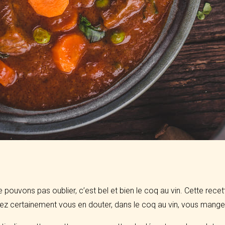
e pouvons pas oublier, c’est bel et bien le coq au vin. Cette rece
ez certainement vous en douter, dans le coq au vin, vous mange