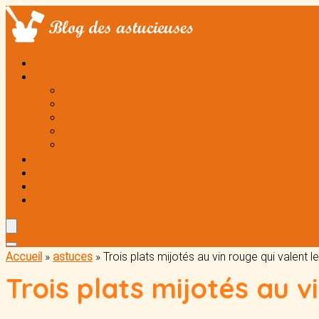
ACCUEIL
MEILLEURS ROBOTS CUISINE
Robot cuiseur
Robot pâtissier
Robot multifonction
Babycook
Autocuiseur
TESTS ROBOTS DE CUISINE
RECETTES
ASTUCES
POSTER VOTRE RECETTE
Accueil
»
astuces
»
Trois plats mijotés au vin rouge qui valent l
Trois plats mijotés au v