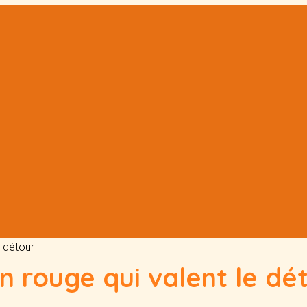
e détour
in rouge qui valent le dé