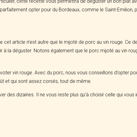
ticulier, cette recette vous permettra de déguster un bon plat av
t parfaitement opter pour du Bordeaux, comme le Saint-Emilion, 
e cet article n’est autre que le mijoté de porc au vin rouge. Ce d
r à la déguster. Notons également que le porc mijoté au vin rou
ir voter vin rouge. Avec du porc, nous vous conseillons d’opter 
ût et qui sont assez corsés, tout de même.
r des dizaines. Il ne vous reste plus qu’à choisir celle qui vous