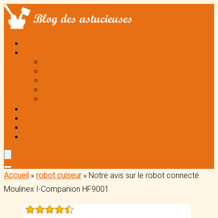
ACCUEIL
MEILLEURS ROBOTS CUISINE
Robot cuiseur
Robot pâtissier
Robot multifonction
Babycook
Autocuiseur
TESTS ROBOTS DE CUISINE
RECETTES
ASTUCES
POSTER VOTRE RECETTE
Accueil
»
robot cuiseur
»
Notre avis sur le robot connecté
Moulinex I-Companion HF9001