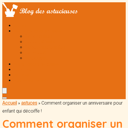
ACCUEIL
MEILLEURS ROBOTS CUISINE
Robot cuiseur
Robot pâtissier
Robot multifonction
Babycook
Autocuiseur
TESTS ROBOTS DE CUISINE
RECETTES
ASTUCES
POSTER VOTRE RECETTE
Accueil
»
astuces
»
Comment organiser un anniversaire pour
enfant qui décoiffe !
Comment organiser un