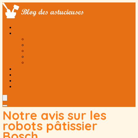
ACCUEIL
MEILLEURS ROBOTS CUISINE
Robot cuiseur
Robot pâtissier
Robot multifonction
Babycook
Autocuiseur
TESTS ROBOTS DE CUISINE
RECETTES
ASTUCES
POSTER VOTRE RECETTE
Notre avis sur les
robots pâtissier
Bosch